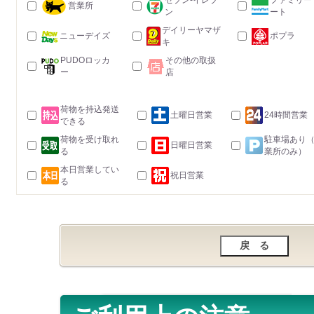
セブン-イレブ
ファミリー
営業所
ン
ート
デイリーヤマザ
ニューデイズ
ポプラ
キ
PUDOロッカ
その他の取扱
ー
店
荷物を持込発送
土曜日営業
24時間営業
できる
荷物を受け取れ
駐車場あり
日曜日営業
る
業所のみ）
本日営業してい
祝日営業
る