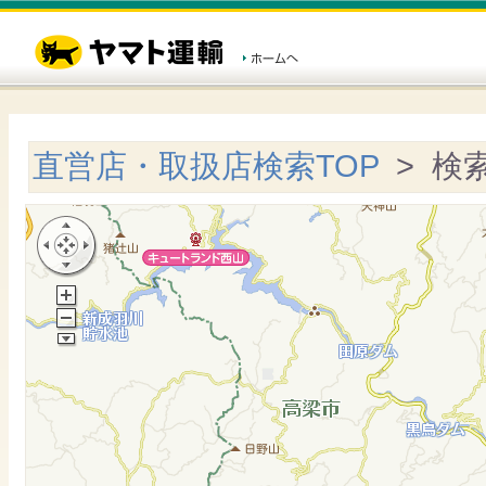
直営店・取扱店検索TOP
> 検