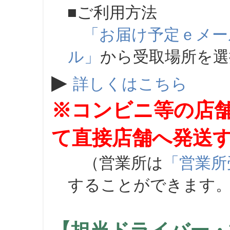
■ご利用方法
「お届け予定ｅメー
ル」
から受取場所を
▶
詳しくはこちら
※コンビニ等の店
て直接店舗へ発送
（営業所は
「営業所
することができます