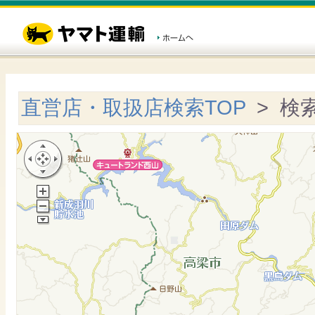
直営店・取扱店検索TOP
> 検