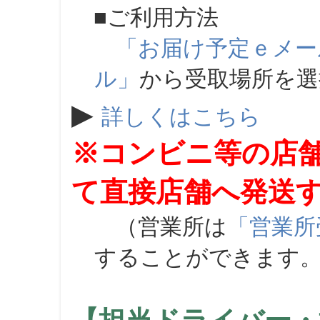
■ご利用方法
「お届け予定ｅメー
ル」
から受取場所を
▶
詳しくはこちら
※コンビニ等の店
て直接店舗へ発送
（営業所は
「営業所
することができます