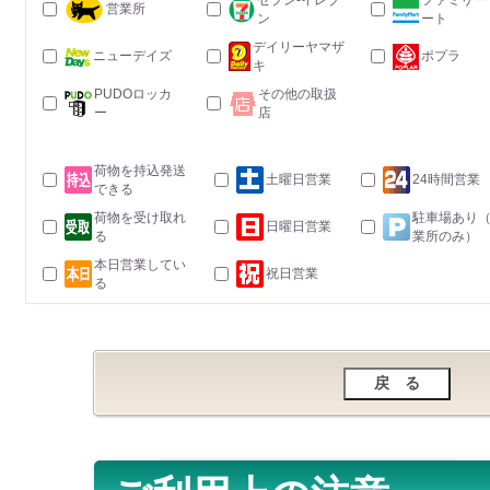
セブン-イレブ
ファミリー
営業所
ン
ート
デイリーヤマザ
ニューデイズ
ポプラ
キ
PUDOロッカ
その他の取扱
ー
店
荷物を持込発送
土曜日営業
24時間営業
できる
荷物を受け取れ
駐車場あり
日曜日営業
る
業所のみ）
本日営業してい
祝日営業
る