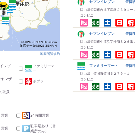
セブンイレブン 笠岡
岡山県笠岡市吉浜字底樋２３９１ー
コンビニ
セブンイレブン 笠岡
岡山県笠岡市生江浜字沖浦８２６番
©2026 ZENRIN DataCom
地図データ©2026 ZENRIN
コンビニ
地図閲覧規約
ファミリーマート 笠岡
-イレブ
ファミリーマ
ート
岡山県 笠岡市笠岡５２７９－１
ーヤマザ
コンビニ
ポプラ
の取扱
日営業
24時間営業
駐車場あり（営
日営業
業所のみ）