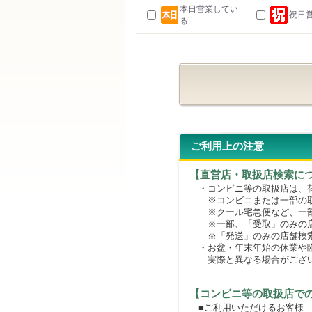
本日営業してい
祝日
る
ご利用上の注意
【直営店・取扱店検索に
・コンビニ等の取扱店は、荷
※コンビニまたは一部の取扱
※クール宅急便など、一部
※一部、「受取」のみの店
※「発送」のみの店舗検索
・お盆・年末年始の休業や臨
実際と異なる場合がござ
【コンビニ等の取扱店で
■ご利用いただけるお客様