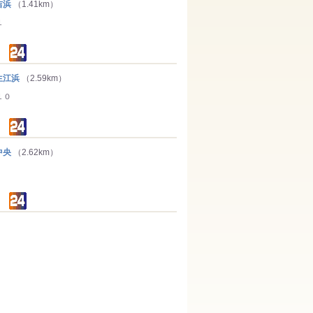
吉浜
（1.41km）
１
生江浜
（2.59km）
１０
中央
（2.62km）