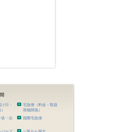
届け日・
宅急便（料金・取扱
係）
荷物関係）
り状・出
国際宅急便
）
ンバーズ
一覧から探す