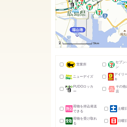
5km
セブン
営業所
ン
デイリ
ニューデイズ
キ
PUDOロッカ
その他
ー
店
荷物を持込発送
土曜
できる
荷物を受け取れ
日曜
る