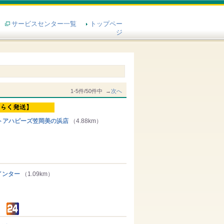
サービスセンター一覧
トップペー
ジ
1-5件/50件中 →
次へ
アハピーズ笠岡美の浜店
（4.88km）
ンター
（1.09km）