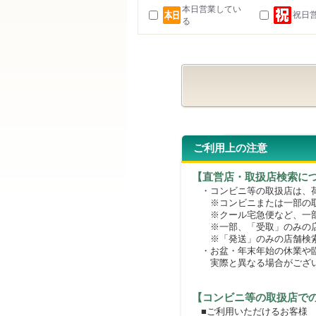
本日営業してい
祝日
る
ご利用上の注意
【直営店・取扱店検索に
・コンビニ等の取扱店は、荷
※コンビニまたは一部の取扱
※クール宅急便など、一部
※一部、「受取」のみの店
※「発送」のみの店舗検索
・お盆・年末年始の休業や臨
実際と異なる場合がござ
【コンビニ等の取扱店で
■ご利用いただけるお客様