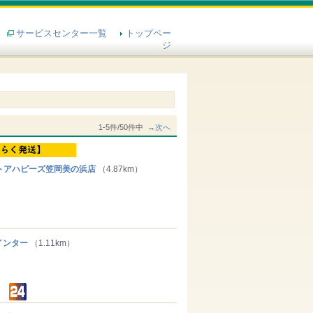
サービスセンター一覧
トップペー
ジ
1-5件/50件中 →
次へ
アハピーズ笠岡美の浜店
（4.87km）
ンター
（1.11km）