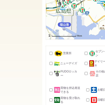
5km
セブン
営業所
ン
デイリ
ニューデイズ
キ
PUDOロッカ
その他
ー
店
荷物を持込発送
土曜
できる
荷物を受け取れ
日曜
る