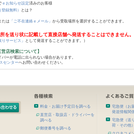
で
ｅお知らせ設定
済みのお客様
（登録無料）
とは？
または
「ご不在連絡ｅメール」
から受取場所を選択することができます。
所を送り状に記載して直接店舗へ発送することはできません。
取りサービス」
として発送することができます。）
直営店検索について】
バーが電話に出られない場合があります。
スセンター
へお問い合わせください。
料金・お届け予定日を調べる
宅急便（お
発送情報関
直営店・取扱店・ドライバーを
宅急便（送
調べる
荷・その他
郵便番号を調べる
クロネコメ