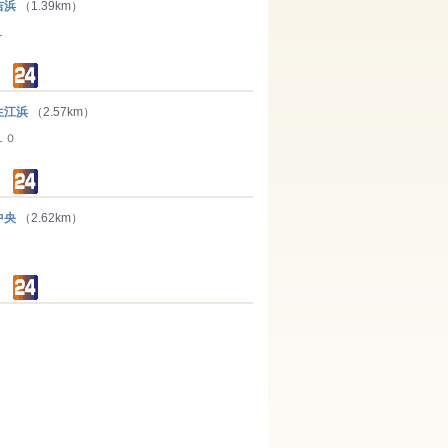
吉浜
（1.39km）
１
生江浜
（2.57km）
１０
中央
（2.62km）