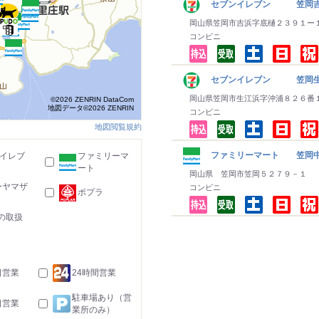
セブンイレブン 笠岡
岡山県笠岡市吉浜字底樋２３９１ー
コンビニ
セブンイレブン 笠岡
岡山県笠岡市生江浜字沖浦８２６番
©2026 ZENRIN DataCom
地図データ©2026 ZENRIN
コンビニ
地図閲覧規約
ファミリーマート 笠岡
-イレブ
ファミリーマ
ート
岡山県 笠岡市笠岡５２７９－１
ーヤマザ
コンビニ
ポプラ
の取扱
日営業
24時間営業
駐車場あり（営
日営業
業所のみ）