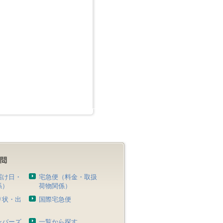
届け日・
宅急便（料金・取扱
係）
荷物関係）
り状・出
国際宅急便
）
ンバーズ
一覧から探す