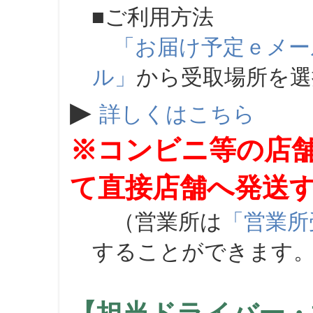
■ご利用方法
「お届け予定ｅメー
ル」
から受取場所を
▶
詳しくはこちら
※コンビニ等の店
て直接店舗へ発送
（営業所は
「営業所
することができます