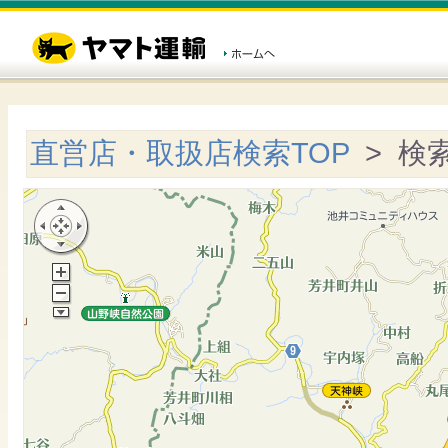
直営店・取扱店検索TOP
> 検