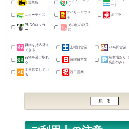
セブン-イレブ
ファミリー
営業所
ン
ート
デイリーヤマザ
ニューデイズ
ポプラ
キ
PUDOロッカ
その他の取扱
ー
店
荷物を持込発送
土曜日営業
24時間営業
できる
荷物を受け取れ
駐車場あり
日曜日営業
る
業所のみ）
本日営業してい
祝日営業
る