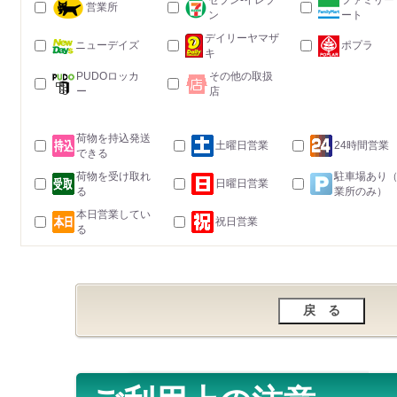
セブン-イレブ
ファミリー
営業所
ン
ート
デイリーヤマザ
ニューデイズ
ポプラ
キ
PUDOロッカ
その他の取扱
ー
店
荷物を持込発送
土曜日営業
24時間営業
できる
荷物を受け取れ
駐車場あり
日曜日営業
る
業所のみ）
本日営業してい
祝日営業
る