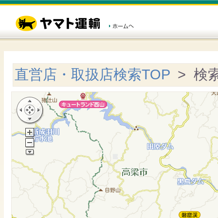
直営店・取扱店検索TOP
> 検