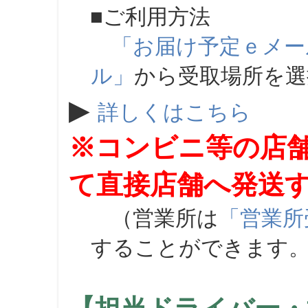
■ご利用方法
「お届け予定ｅメー
ル」
から受取場所を
▶
詳しくはこちら
※コンビニ等の店
て直接店舗へ発送
（営業所は
「営業所
することができます