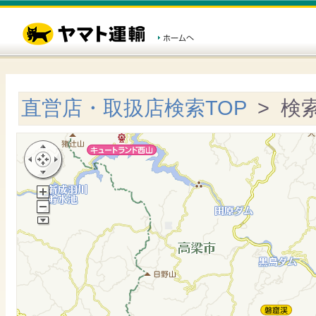
直営店・取扱店検索TOP
> 検