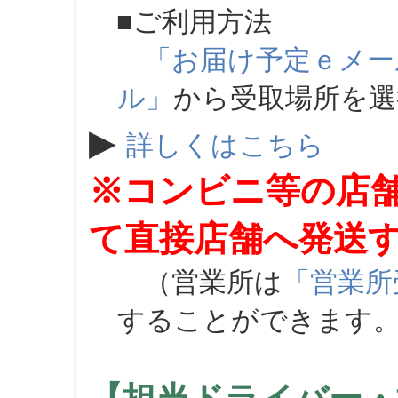
■ご利用方法
「お届け予定ｅメー
ル」
から受取場所を
▶
詳しくはこちら
※コンビニ等の店
て直接店舗へ発送
（営業所は
「営業所
することができます