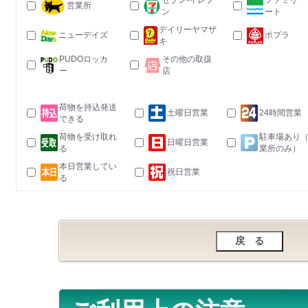
セブン-イレブ
ファミリー
営業所
ン
ート
デイリーヤマザ
ニューデイズ
ポプラ
キ
PUDOロッカ
その他の取扱
ー
店
荷物を持込発送
土曜日営業
24時間営業
できる
荷物を受け取れ
駐車場あり
日曜日営業
る
業所のみ）
本日営業してい
祝日営業
る