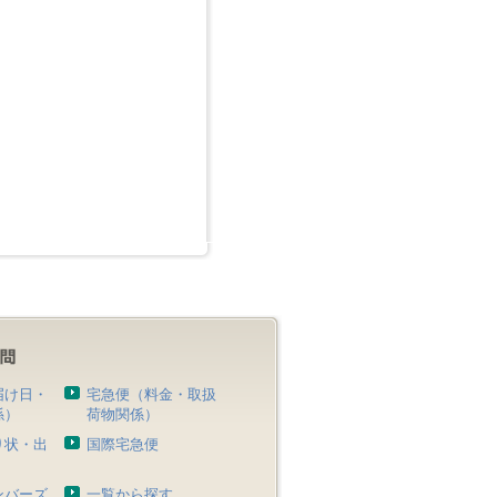
届け日・
宅急便（料金・取扱
係）
荷物関係）
り状・出
国際宅急便
）
ンバーズ
一覧から探す