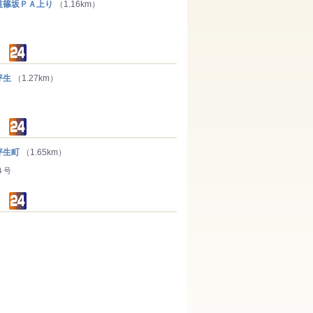
篠坂ＰＡ上り
（1.16km）
坪生
（1.27km）
坪生町
（1.65km）
４号