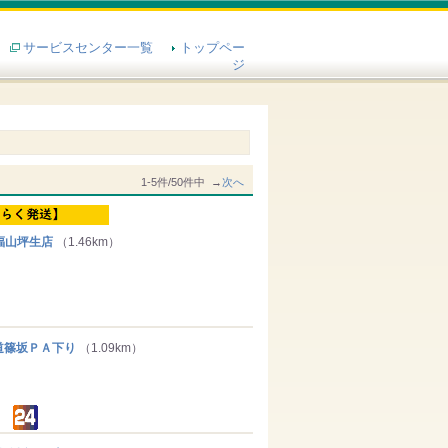
サービスセンター一覧
トップペー
ジ
1-5件/50件中 →
次へ
福山坪生店
（1.46km）
篠坂ＰＡ下り
（1.09km）