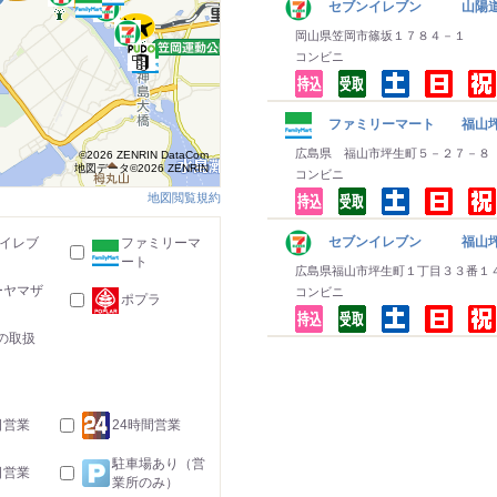
セブンイレブン 山陽道
岡山県笠岡市篠坂１７８４－１
コンビニ
ファミリーマート 福山
広島県 福山市坪生町５－２７－８
©2026 ZENRIN DataCom
地図データ©2026 ZENRIN
コンビニ
地図閲覧規約
セブンイレブン 福山
-イレブ
ファミリーマ
ート
広島県福山市坪生町１丁目３３番１
ーヤマザ
コンビニ
ポプラ
の取扱
日営業
24時間営業
駐車場あり（営
日営業
業所のみ）