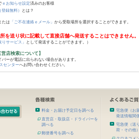
で
ｅお知らせ設定
済みのお客様
（登録無料）
とは？
または
「ご不在連絡ｅメール」
から受取場所を選択することができます。
所を送り状に記載して直接店舗へ発送することはできません。
取りサービス」
として発送することができます。）
直営店検索について】
バーが電話に出られない場合があります。
スセンター
へお問い合わせください。
料金・お届け予定日を調べる
宅急便（お
発送情報関
直営店・取扱店・ドライバーを
宅急便（送
調べる
荷・その他
郵便番号を調べる
クロネコメ