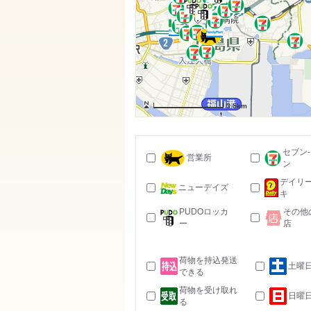
3.5km
セブン
営業所
ン
デイリ
ニューデイズ
キ
PUDOロッカ
その他
ー
店
荷物を持込発送
土曜
できる
荷物を受け取れ
日曜
る