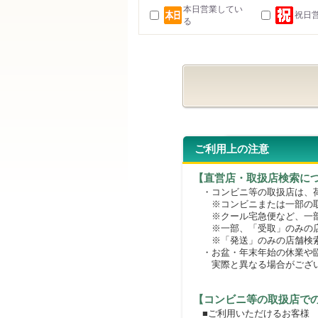
本日営業してい
祝日
る
ご利用上の注意
【直営店・取扱店検索に
・コンビニ等の取扱店は、荷
※コンビニまたは一部の取扱
※クール宅急便など、一部
※一部、「受取」のみの店
※「発送」のみの店舗検索
・お盆・年末年始の休業や臨
実際と異なる場合がござ
【コンビニ等の取扱店で
■ご利用いただけるお客様