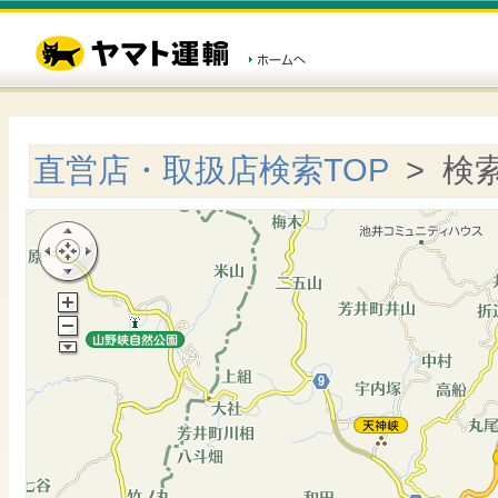
直営店・取扱店検索TOP
> 検