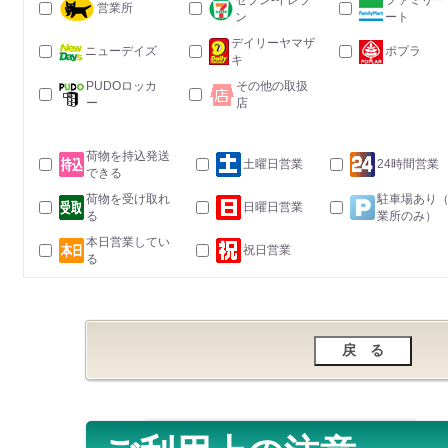
セブン-イレブ
ファミリー
営業所
ン
ート
デイリーヤマザ
ニューデイズ
ポプラ
キ
PUDOロッカ
その他の取扱
ー
店
荷物を持込発送
土曜日営業
24時間営業
できる
荷物を受け取れ
駐車場あり
日曜日営業
る
業所のみ）
本日営業してい
祝日営業
る