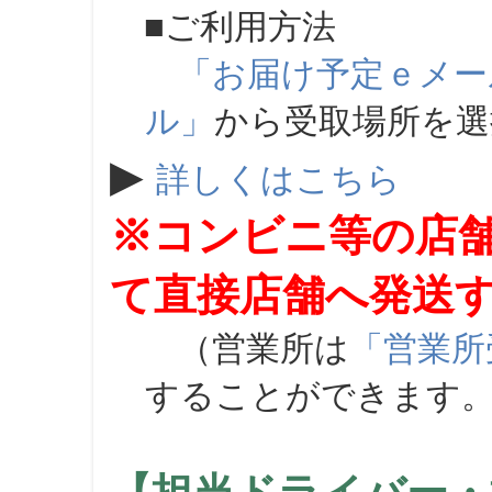
■ご利用方法
「お届け予定ｅメー
ル」
から受取場所を
▶
詳しくはこちら
※コンビニ等の店
て直接店舗へ発送
（営業所は
「営業所
することができます