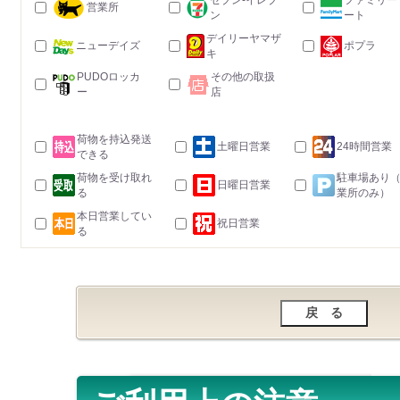
セブン-イレブ
ファミリー
営業所
ン
ート
デイリーヤマザ
ニューデイズ
ポプラ
キ
PUDOロッカ
その他の取扱
ー
店
荷物を持込発送
土曜日営業
24時間営業
できる
荷物を受け取れ
駐車場あり
日曜日営業
る
業所のみ）
本日営業してい
祝日営業
る