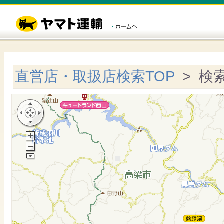
直営店・取扱店検索TOP
> 検