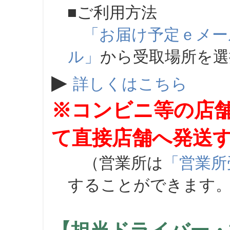
■ご利用方法
「お届け予定ｅメー
ル」
から受取場所を
▶
詳しくはこちら
※コンビニ等の店
て直接店舗へ発送
（営業所は
「営業所
することができます