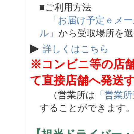
■ご利用方法
「お届け予定ｅメー
ル」
から受取場所を
▶
詳しくはこちら
※コンビニ等の店
て直接店舗へ発送
（営業所は
「営業所
することができます