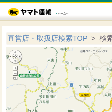
直営店・取扱店検索TOP
> 検