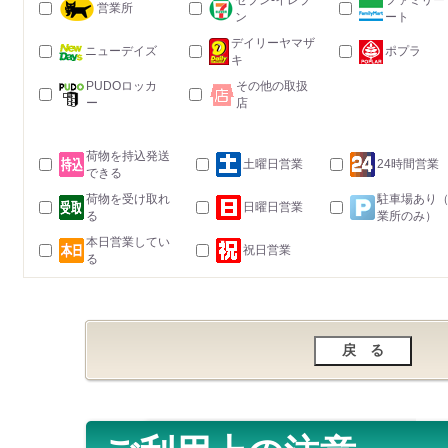
セブン-イレブ
ファミリー
営業所
ン
ート
デイリーヤマザ
ニューデイズ
ポプラ
キ
PUDOロッカ
その他の取扱
ー
店
荷物を持込発送
土曜日営業
24時間営業
できる
荷物を受け取れ
駐車場あり
日曜日営業
る
業所のみ）
本日営業してい
祝日営業
る