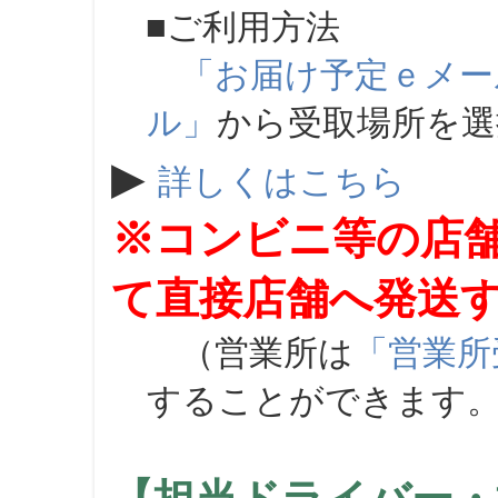
■ご利用方法
「お届け予定ｅメー
ル」
から受取場所を
▶
詳しくはこちら
※コンビニ等の店
て直接店舗へ発送
（営業所は
「営業所
することができます