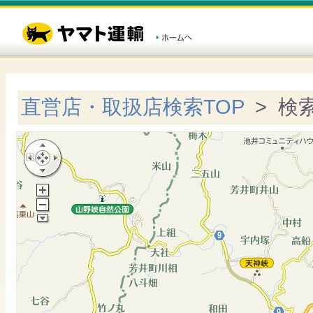
直営店・取扱店検索TOP
> 検