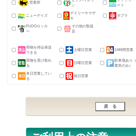
セブン-イレブ
ファミリー
営業所
ン
ート
デイリーヤマザ
ニューデイズ
ポプラ
キ
PUDOロッカ
その他の取扱
ー
店
荷物を持込発送
土曜日営業
24時間営業
できる
荷物を受け取れ
駐車場あり
日曜日営業
る
業所のみ）
本日営業してい
祝日営業
る