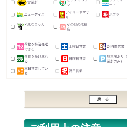
セブン-イレブ
ファミリー
営業所
ン
ート
デイリーヤマザ
ニューデイズ
ポプラ
キ
PUDOロッカ
その他の取扱
ー
店
荷物を持込発送
土曜日営業
24時間営業
できる
荷物を受け取れ
駐車場あり
日曜日営業
る
業所のみ）
本日営業してい
祝日営業
る