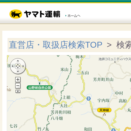
直営店・取扱店検索TOP
> 検