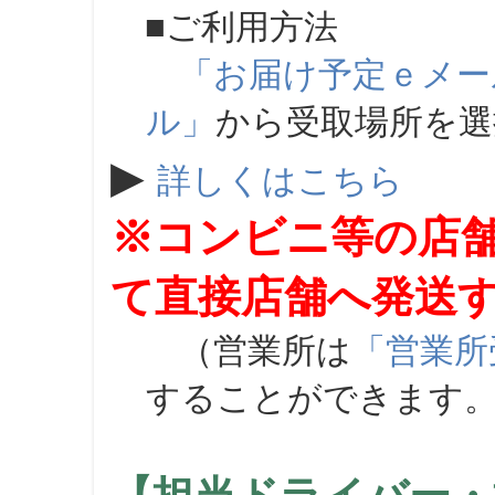
■ご利用方法
「お届け予定ｅメー
ル」
から受取場所を
▶
詳しくはこちら
※コンビニ等の店
て直接店舗へ発送
（営業所は
「営業所
することができます