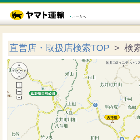
直営店・取扱店検索TOP
> 検