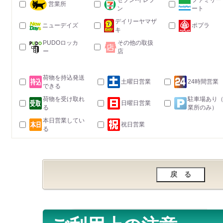
セブン-イレブ
ファミリー
営業所
ン
ート
デイリーヤマザ
ニューデイズ
ポプラ
キ
PUDOロッカ
その他の取扱
ー
店
荷物を持込発送
土曜日営業
24時間営業
できる
荷物を受け取れ
駐車場あり
日曜日営業
る
業所のみ）
本日営業してい
祝日営業
る