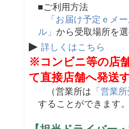
■ご利用方法
「お届け予定ｅメー
ル」
から受取場所を
▶
詳しくはこちら
※コンビニ等の店
て直接店舗へ発送
（営業所は
「営業所
することができます