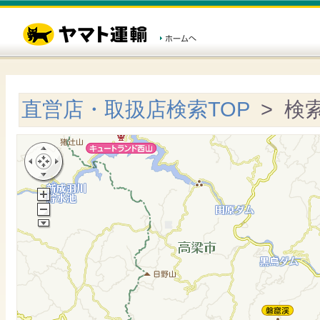
直営店・取扱店検索TOP
> 検