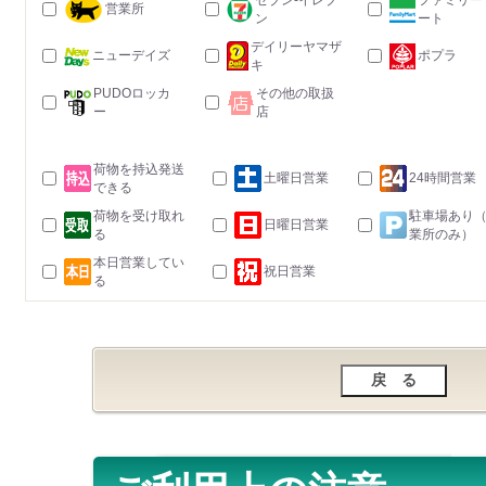
セブン-イレブ
ファミリー
営業所
ン
ート
デイリーヤマザ
ニューデイズ
ポプラ
キ
PUDOロッカ
その他の取扱
ー
店
荷物を持込発送
土曜日営業
24時間営業
できる
荷物を受け取れ
駐車場あり
日曜日営業
る
業所のみ）
本日営業してい
祝日営業
る