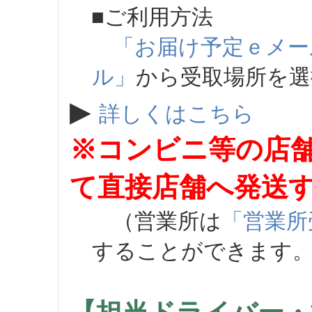
■ご利用方法
「お届け予定ｅメー
ル」
から受取場所を
▶
詳しくはこちら
※コンビニ等の店
て直接店舗へ発送
（営業所は
「営業所
することができます