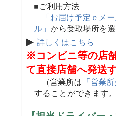
■ご利用方法
「お届け予定ｅメー
ル」
から受取場所を
▶
詳しくはこちら
※コンビニ等の店
て直接店舗へ発送
（営業所は
「営業所
することができます