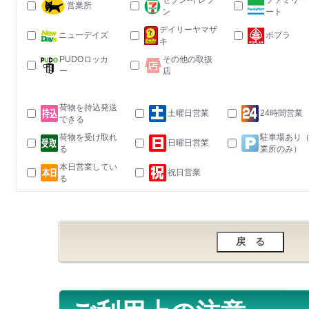
セブン-イレブ
ファミリー
営業所
ン
ート
デイリーヤマザ
ニューデイズ
ポプラ
キ
PUDOロッカ
その他の取扱
ー
店
荷物を持込発送
土曜日営業
24時間営業
できる
荷物を受け取れ
駐車場あり
日曜日営業
る
業所のみ）
本日営業してい
祝日営業
る