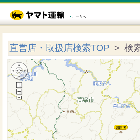
直営店・取扱店検索TOP
> 検