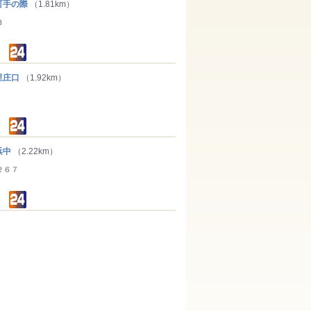
手の際
（1.81km）
３
里庄口
（1.92km）
浜中
（2.22km）
２６７