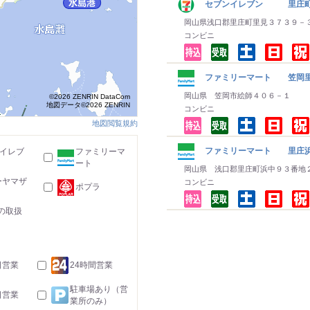
セブンイレブン 里庄町
岡山県浅口郡里庄町里見３７３９－
コンビニ
ファミリーマート 笠岡
岡山県 笠岡市絵師４０６－１
©2026 ZENRIN DataCom
地図データ©2026 ZENRIN
コンビニ
地図閲覧規約
ファミリーマート 里庄
-イレブ
ファミリーマ
ート
岡山県 浅口郡里庄町浜中９３番地
ーヤマザ
コンビニ
ポプラ
の取扱
日営業
24時間営業
駐車場あり（営
日営業
業所のみ）