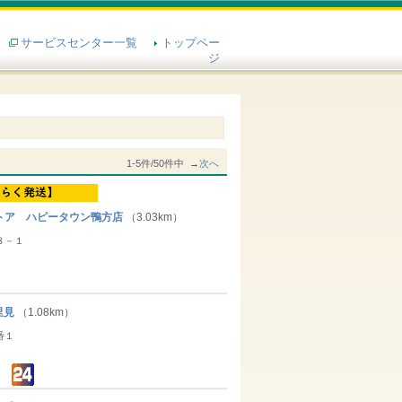
サービスセンター一覧
トップペー
ジ
1-5件/50件中 →
次へ
ア ハピータウン鴨方店
（3.03km）
８－１
里見
（1.08km）
番１