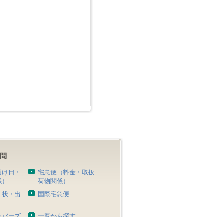
届け日・
宅急便（料金・取扱
係）
荷物関係）
り状・出
国際宅急便
）
ンバーズ
一覧から探す