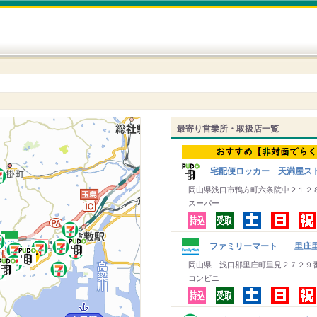
最寄り営業所・取扱店一覧
宅配便ロッカー 天満屋スト
岡山県浅口市鴨方町六条院中２１２
スーパー
ファミリーマート 里庄
岡山県 浅口郡里庄町里見２７２９
コンビニ