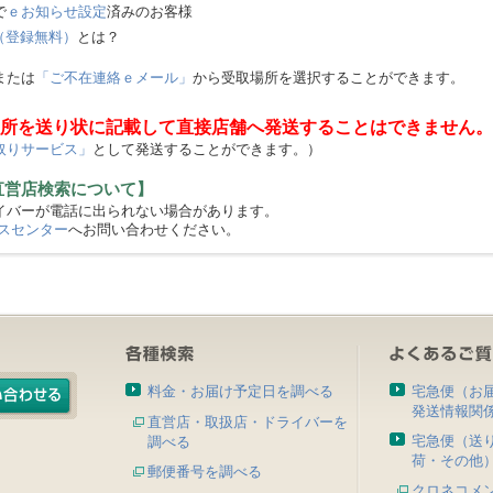
で
ｅお知らせ設定
済みのお客様
（登録無料）
とは？
または
「ご不在連絡ｅメール」
から受取場所を選択することができます。
所を送り状に記載して直接店舗へ発送することはできません。
取りサービス」
として発送することができます。）
直営店検索について】
バーが電話に出られない場合があります。
スセンター
へお問い合わせください。
料金・お届け予定日を調べる
宅急便（お
発送情報関
直営店・取扱店・ドライバーを
宅急便（送
調べる
荷・その他
郵便番号を調べる
クロネコメ