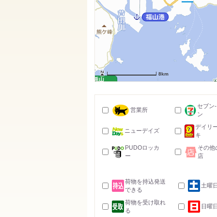
8km
セブン
営業所
ン
デイリ
ニューデイズ
キ
PUDOロッカ
その他
ー
店
荷物を持込発送
土曜
できる
荷物を受け取れ
日曜
る