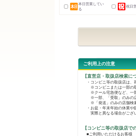
本日営業してい
祝日
る
ご利用上の注意
【直営店・取扱店検索に
・コンビニ等の取扱店は、荷
※コンビニまたは一部の取扱
※クール宅急便など、一部
※一部、「受取」のみの店
※「発送」のみの店舗検索
・お盆・年末年始の休業や臨
実際と異なる場合がござ
【コンビニ等の取扱店で
■ご利用いただけるお客様