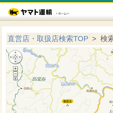
直営店・取扱店検索TOP
> 検