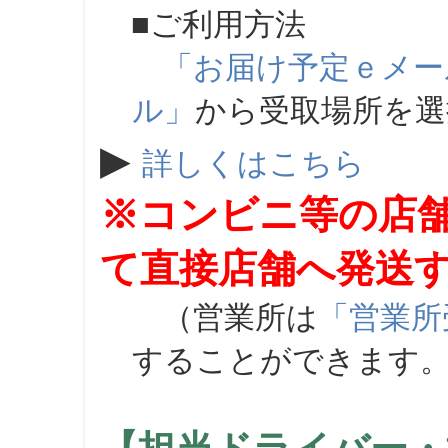
■ご利用方法
「お届け予定ｅメー
ル」
から受取場所を
▶
詳しくはこちら
※コンビニ等の店
て直接店舗へ発送
（営業所は
「営業所
することができます