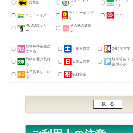
セブン-イレブ
ファミリー
営業所
ン
ート
デイリーヤマザ
ニューデイズ
ポプラ
キ
PUDOロッカ
その他の取扱
ー
店
荷物を持込発送
土曜日営業
24時間営業
できる
荷物を受け取れ
駐車場あり
日曜日営業
る
業所のみ）
本日営業してい
祝日営業
る