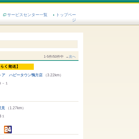
サービスセンター一覧
トップペー
ジ
1-5件/50件中 →
次へ
ア ハピータウン鴨方店
（3.22km）
８－１
里見
（1.27km）
番１