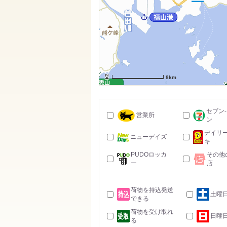
8km
セブン
営業所
ン
デイリ
ニューデイズ
キ
PUDOロッカ
その他
ー
店
荷物を持込発送
土曜
できる
荷物を受け取れ
日曜
る