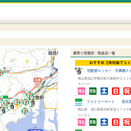
最寄り営業所・取扱店一覧
宅配便ロッカー 天満屋スト
岡山県浅口市鴨方町六条院中２１２
スーパー
ファミリーマート 里庄
岡山県 浅口郡里庄町里見２７２９
コンビニ