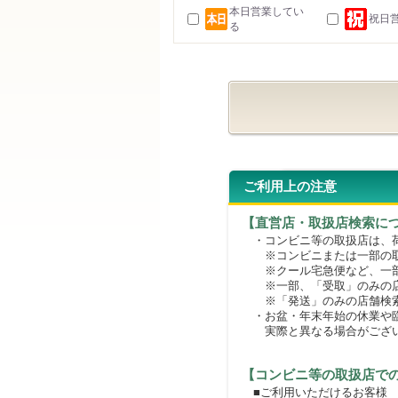
本日営業してい
祝日
る
ご利用上の注意
【直営店・取扱店検索に
・コンビニ等の取扱店は、荷
※コンビニまたは一部の取扱
※クール宅急便など、一部
※一部、「受取」のみの店
※「発送」のみの店舗検索
・お盆・年末年始の休業や臨
実際と異なる場合がござ
【コンビニ等の取扱店で
■ご利用いただけるお客様