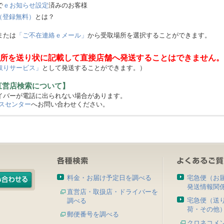
で
ｅお知らせ設定
済みのお客様
（登録無料）
とは？
または
「ご不在連絡ｅメール」
から受取場所を選択することができます。
所を送り状に記載して直接店舗へ発送することはできません。
取りサービス」
として発送することができます。）
直営店検索について】
バーが電話に出られない場合があります。
スセンター
へお問い合わせください。
料金・お届け予定日を調べる
宅急便（お
発送情報関
直営店・取扱店・ドライバーを
宅急便（送
調べる
荷・その他
郵便番号を調べる
クロネコメ