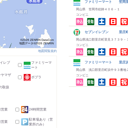
ファミリーマート 笠岡
岡山県 笠岡市絵師４０６－１
コンビニ
セブンイレブン 里庄町
岡山県浅口郡里庄町里見３７３９－
©2026 ZENRIN DataCom
地図データ©2026 ZENRIN
コンビニ
地図閲覧規約
ファミリーマート 里庄
-イレブ
ファミリーマ
ート
岡山県 浅口郡里庄町浜中９３番地
ーヤマザ
コンビニ
ポプラ
の取扱
日営業
24時間営業
駐車場あり（営
日営業
業所のみ）