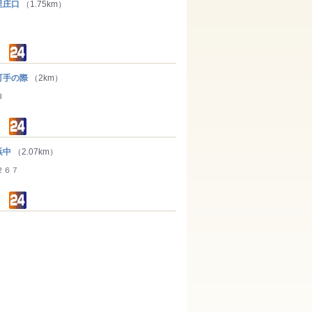
里庄口
（1.75km）
手の際
（2km）
３
浜中
（2.07km）
２６７