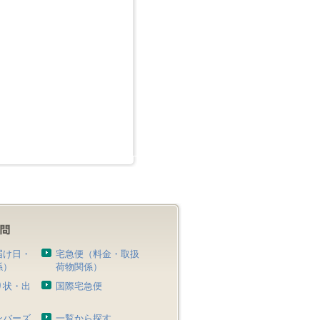
届け日・
宅急便（料金・取扱
係）
荷物関係）
り状・出
国際宅急便
）
ンバーズ
一覧から探す