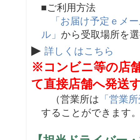
■ご利用方法
「お届け予定ｅメー
ル」
から受取場所を
▶
詳しくはこちら
※コンビニ等の店
て直接店舗へ発送
（営業所は
「営業所
することができます