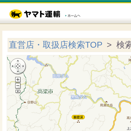
直営店・取扱店検索TOP
> 検