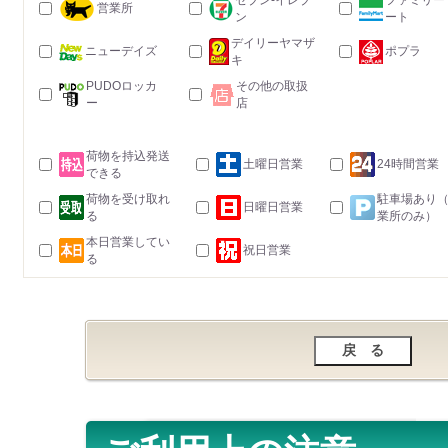
セブン-イレブ
ファミリー
営業所
ン
ート
デイリーヤマザ
ニューデイズ
ポプラ
キ
PUDOロッカ
その他の取扱
ー
店
荷物を持込発送
土曜日営業
24時間営業
できる
荷物を受け取れ
駐車場あり
日曜日営業
る
業所のみ）
本日営業してい
祝日営業
る