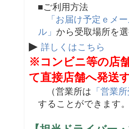
■ご利用方法
「お届け予定ｅメー
ル」
から受取場所を
▶
詳しくはこちら
※コンビニ等の店
て直接店舗へ発送
（営業所は
「営業所
することができます