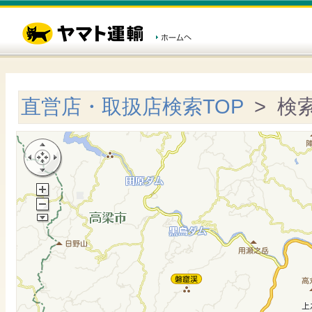
直営店・取扱店検索TOP
> 検