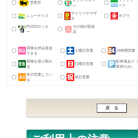
セブン-イレブ
ファミリー
営業所
ン
ート
デイリーヤマザ
ニューデイズ
ポプラ
キ
PUDOロッカ
その他の取扱
ー
店
荷物を持込発送
土曜日営業
24時間営業
できる
荷物を受け取れ
駐車場あり
日曜日営業
る
業所のみ）
本日営業してい
祝日営業
る