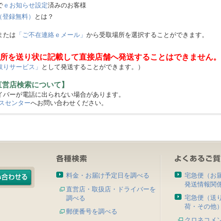
で
ｅお知らせ設定
済みのお客様
（登録無料）
とは？
または
「ご不在連絡ｅメール」
から受取場所を選択することができます。
所を送り状に記載して直接店舗へ発送することはできません。
取りサービス」
として発送することができます。）
直営店検索について】
バーが電話に出られない場合があります。
スセンター
へお問い合わせください。
料金・お届け予定日を調べる
宅急便（お
発送情報関
直営店・取扱店・ドライバーを
宅急便（送
調べる
荷・その他
郵便番号を調べる
クロネコメ