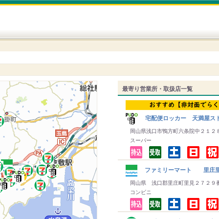
最寄り営業所・取扱店一覧
宅配便ロッカー 天満屋スト
岡山県浅口市鴨方町六条院中２１２
スーパー
ファミリーマート 里庄
岡山県 浅口郡里庄町里見２７２９
コンビニ