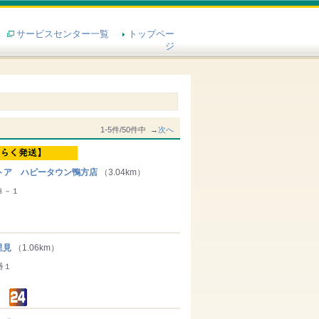
サービスセンター一覧
トップペー
ジ
1-5件/50件中 →
次へ
ア ハピータウン鴨方店
（3.04km）
８－１
里見
（1.06km）
番１