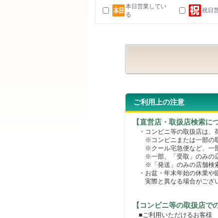
本日営業してい
祝日
る
ご利用上の注意
【直営店・取扱店検索に
・コンビニ等の取扱店は、荷
※コンビニまたは一部の取扱
※クール宅急便など、一部
※一部、「受取」のみの店
※「発送」のみの店舗検索
・お盆・年末年始の休業や臨
実際と異なる場合がござ
【コンビニ等の取扱店で
■ご利用いただけるお客様