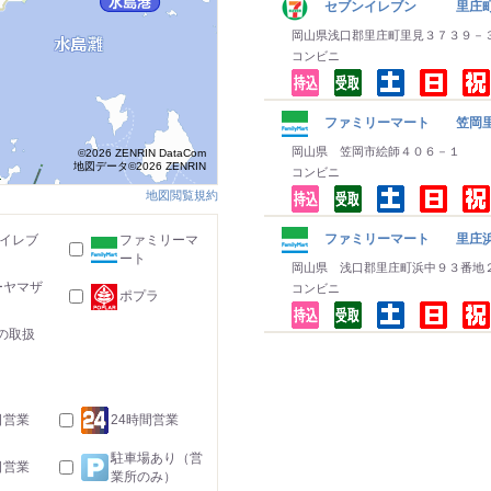
セブンイレブン 里庄町
岡山県浅口郡里庄町里見３７３９－
コンビニ
ファミリーマート 笠岡
岡山県 笠岡市絵師４０６－１
©2026 ZENRIN DataCom
地図データ©2026 ZENRIN
コンビニ
地図閲覧規約
ファミリーマート 里庄
-イレブ
ファミリーマ
ート
岡山県 浅口郡里庄町浜中９３番地
ーヤマザ
コンビニ
ポプラ
の取扱
日営業
24時間営業
駐車場あり（営
日営業
業所のみ）