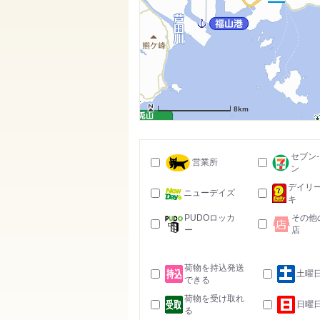
8km
セブン
営業所
ン
デイリ
ニューデイズ
キ
PUDOロッカ
その他
ー
店
荷物を持込発送
土曜
できる
荷物を受け取れ
日曜
る