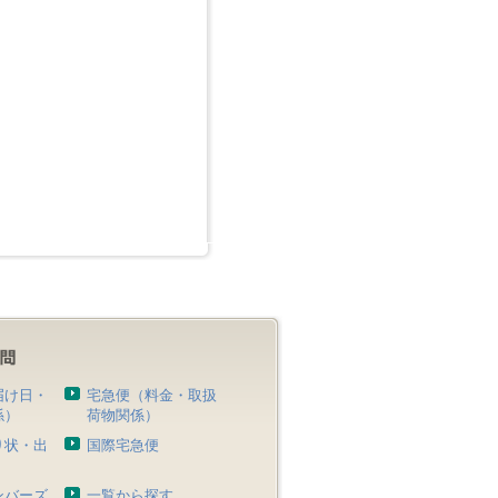
届け日・
宅急便（料金・取扱
係）
荷物関係）
り状・出
国際宅急便
）
ンバーズ
一覧から探す