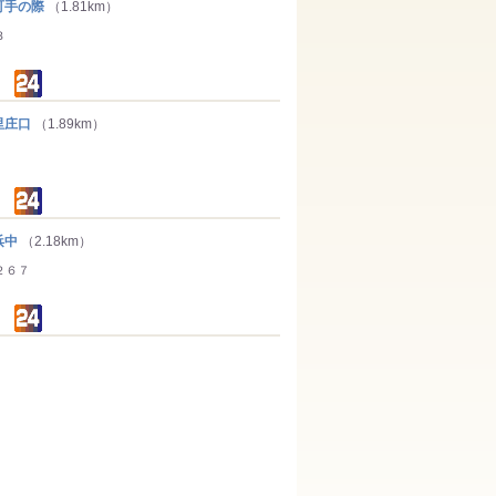
手の際
（1.81km）
３
里庄口
（1.89km）
浜中
（2.18km）
２６７