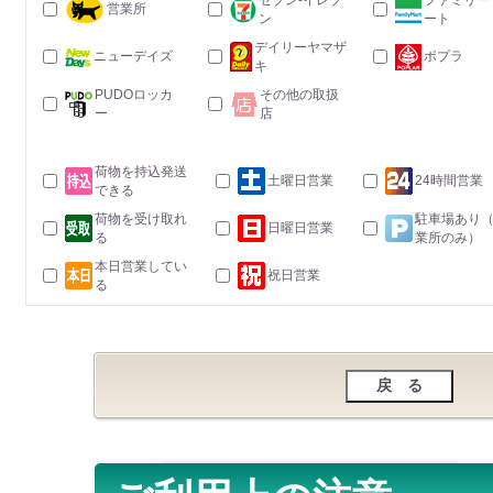
セブン-イレブ
ファミリー
営業所
ン
ート
デイリーヤマザ
ニューデイズ
ポプラ
キ
PUDOロッカ
その他の取扱
ー
店
荷物を持込発送
土曜日営業
24時間営業
できる
荷物を受け取れ
駐車場あり
日曜日営業
る
業所のみ）
本日営業してい
祝日営業
る