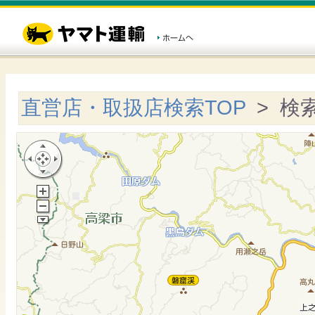
直営店・取扱店検索TOP
> 検