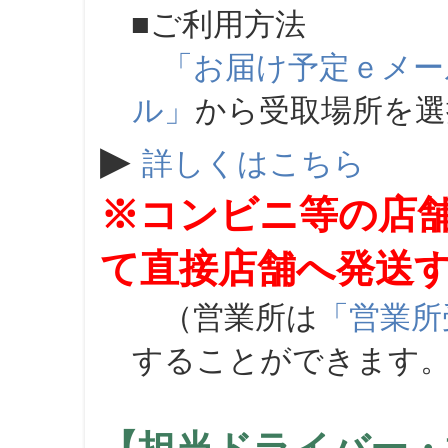
■ご利用方法
「お届け予定ｅメー
ル」
から受取場所を
▶
詳しくはこちら
※コンビニ等の店
て直接店舗へ発送
（営業所は
「営業所
することができます