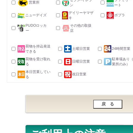
セブン-イレブ
ファミリー
営業所
ン
ート
デイリーヤマザ
ニューデイズ
ポプラ
キ
PUDOロッカ
その他の取扱
ー
店
荷物を持込発送
土曜日営業
24時間営業
できる
荷物を受け取れ
駐車場あり
日曜日営業
る
業所のみ）
本日営業してい
祝日営業
る