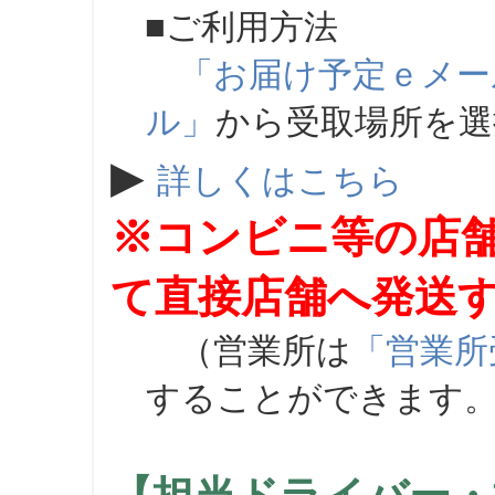
■ご利用方法
「お届け予定ｅメー
ル」
から受取場所を
▶
詳しくはこちら
※コンビニ等の店
て直接店舗へ発送
（営業所は
「営業所
することができます