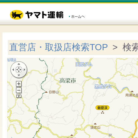
直営店・取扱店検索TOP
> 検