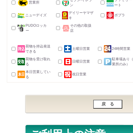
セブン-イレブ
ファミリー
営業所
ン
ート
デイリーヤマザ
ニューデイズ
ポプラ
キ
PUDOロッカ
その他の取扱
ー
店
荷物を持込発送
土曜日営業
24時間営業
できる
荷物を受け取れ
駐車場あり
日曜日営業
る
業所のみ）
本日営業してい
祝日営業
る