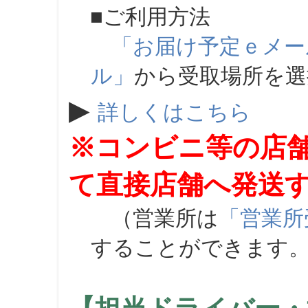
■ご利用方法
「お届け予定ｅメー
ル」
から受取場所を
▶
詳しくはこちら
※コンビニ等の店
て直接店舗へ発送
（営業所は
「営業所
することができます