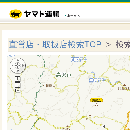
直営店・取扱店検索TOP
> 検