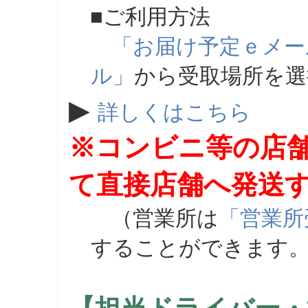
■ご利用方法
「お届け予定ｅメー
ル」
から受取場所を
▶
詳しくはこちら
※コンビニ等の店
て直接店舗へ発送
（営業所は
「営業所
することができます