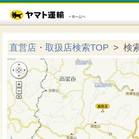
直営店・取扱店検索TOP
> 検