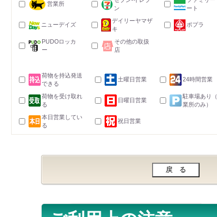
セブン-イレブ
ファミリー
営業所
ン
ート
デイリーヤマザ
ニューデイズ
ポプラ
キ
PUDOロッカ
その他の取扱
ー
店
荷物を持込発送
土曜日営業
24時間営業
できる
荷物を受け取れ
駐車場あり
日曜日営業
る
業所のみ）
本日営業してい
祝日営業
る