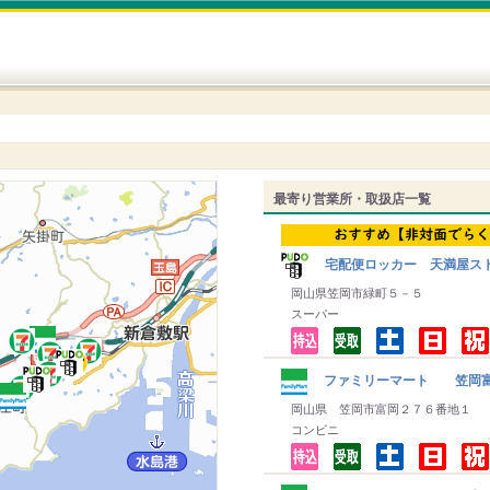
最寄り営業所・取扱店一覧
宅配便ロッカー 天満屋スト
岡山県笠岡市緑町５－５
スーパー
ファミリーマート 笠岡
岡山県 笠岡市富岡２７６番地１
コンビニ