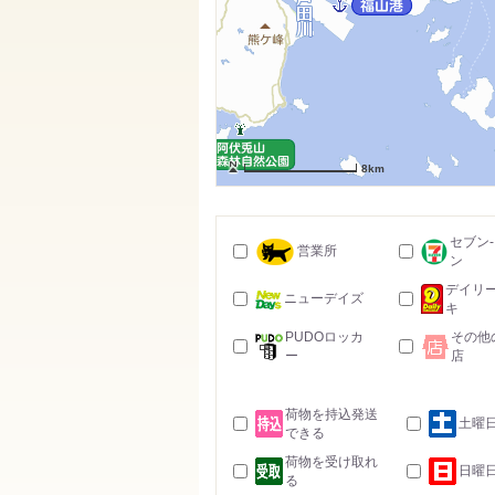
8km
セブン
営業所
ン
デイリ
ニューデイズ
キ
PUDOロッカ
その他
ー
店
荷物を持込発送
土曜
できる
荷物を受け取れ
日曜
る