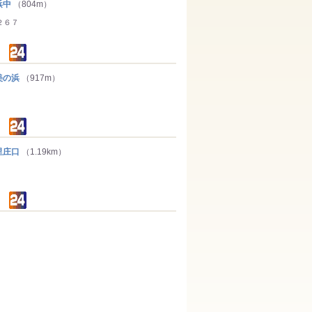
浜中
（804m）
２６７
美の浜
（917m）
里庄口
（1.19km）