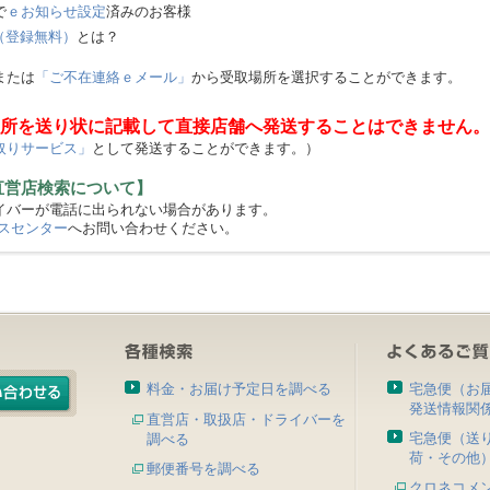
で
ｅお知らせ設定
済みのお客様
（登録無料）
とは？
または
「ご不在連絡ｅメール」
から受取場所を選択することができます。
所を送り状に記載して直接店舗へ発送することはできません。
取りサービス」
として発送することができます。）
直営店検索について】
バーが電話に出られない場合があります。
スセンター
へお問い合わせください。
料金・お届け予定日を調べる
宅急便（お
発送情報関
直営店・取扱店・ドライバーを
宅急便（送
調べる
荷・その他
郵便番号を調べる
クロネコメ