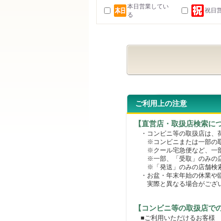
本日営業してい
祝日
る
ご利用上の注意
【直営店・取扱店検索に
・コンビニ等の取扱店は、荷
※コンビニまたは一部の取扱
※クール宅急便など、一部
※一部、「受取」のみの店
※「発送」のみの店舗検索
・お盆・年末年始の休業や臨
実際と異なる場合がござ
【コンビニ等の取扱店で
■ご利用いただけるお客様