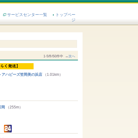
サービスセンター一覧
トップペー
ジ
1-5件/50件中 →
次へ
アハピーズ笠岡美の浜店
（1.01km）
富岡
（255m）