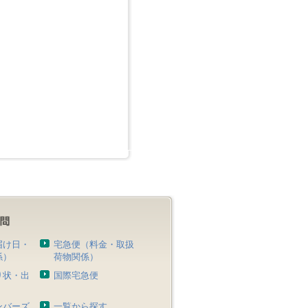
届け日・
宅急便（料金・取扱
係）
荷物関係）
り状・出
国際宅急便
）
ンバーズ
一覧から探す