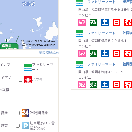
ファミリーマート 里庄
岡山県 浅口郡里庄町浜中９３番地
コンビニ
ファミリーマート 笠岡
岡山県 笠岡市横島５２９番地１
©2026 ZENRIN DataCom
地図データ©2026 ZENRIN
コンビニ
地図閲覧規約
ファミリーマート 笠岡
-イレブ
ファミリーマ
ート
岡山県 笠岡市絵師４０６－１
ーヤマザ
コンビニ
ポプラ
の取扱
日営業
24時間営業
駐車場あり（営
日営業
業所のみ）