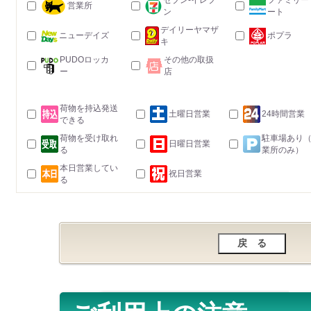
セブン-イレブ
ファミリー
営業所
ン
ート
デイリーヤマザ
ニューデイズ
ポプラ
キ
PUDOロッカ
その他の取扱
ー
店
荷物を持込発送
土曜日営業
24時間営業
できる
荷物を受け取れ
駐車場あり
日曜日営業
る
業所のみ）
本日営業してい
祝日営業
る