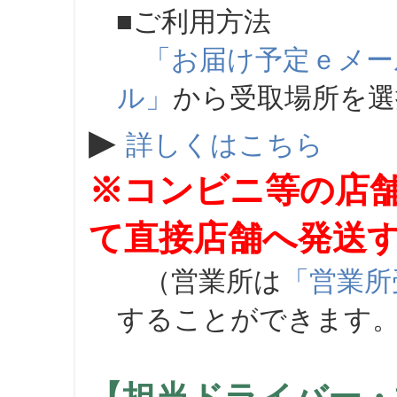
■ご利用方法
「お届け予定ｅメー
ル」
から受取場所を
▶
詳しくはこちら
※コンビニ等の店
て直接店舗へ発送
（営業所は
「営業所
することができます