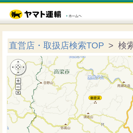
直営店・取扱店検索TOP
> 検