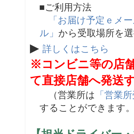
■ご利用方法
「お届け予定ｅメー
ル」
から受取場所を
▶
詳しくはこちら
※コンビニ等の店
て直接店舗へ発送
（営業所は
「営業所
することができます