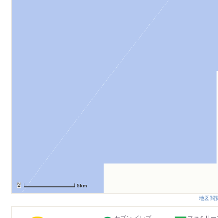
5km
地図閲