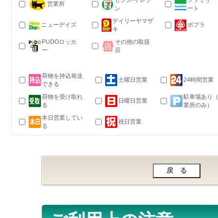
セブン-イレブ
ファミリー
営業所
ン
ート
デイリーヤマザ
ニューデイズ
ポプラ
キ
PUDOロッカ
その他の取扱
ー
店
荷物を持込発送
土曜日営業
24時間営業
できる
荷物を受け取れ
駐車場あり
日曜日営業
る
業所のみ）
本日営業してい
祝日営業
る