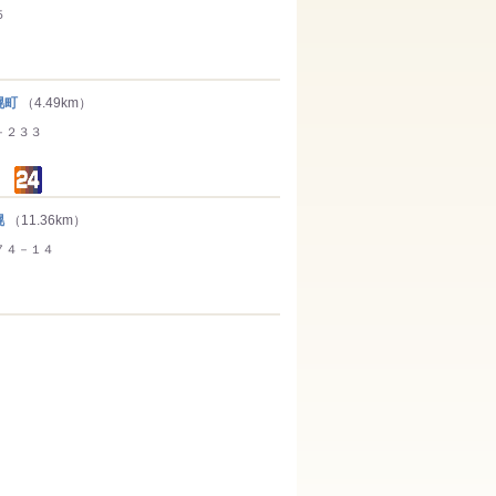
５
幌町
（4.49km）
－２３３
幌
（11.36km）
７４－１４