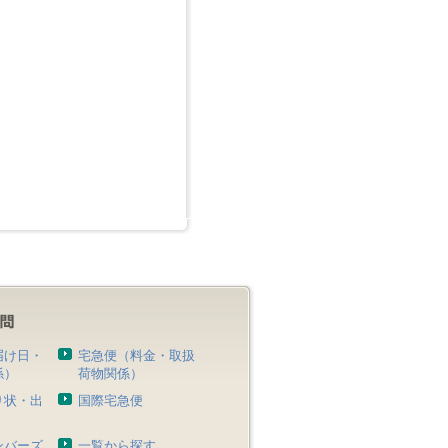
届け日・
宅急便（料金・取扱
係）
荷物関係）
り状・出
国際宅急便
）
ンバーズ
一覧から探す