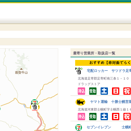
最寄り営業所・取扱店一覧
宅配ロッカー サツドラ足
北海道足寄郡足寄町南三条１－１０
ドラッグストア
ヤマト運輸 十勝士幌営
北海道河東郡士幌町字士幌西１線１
セブンイレブン 士幌