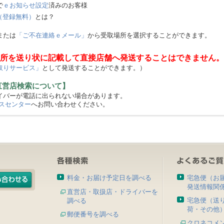
で
ｅお知らせ設定
済みのお客様
（登録無料）
とは？
または
「ご不在連絡ｅメール」
から受取場所を選択することができます。
所を送り状に記載して直接店舗へ発送することはできません。
取りサービス」
として発送することができます。）
直営店検索について】
バーが電話に出られない場合があります。
スセンター
へお問い合わせください。
料金・お届け予定日を調べる
宅急便（お
発送情報関
直営店・取扱店・ドライバーを
宅急便（送
調べる
荷・その他
郵便番号を調べる
クロネコメ