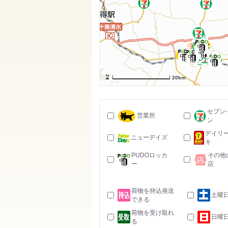
20km
セブン
営業所
ン
デイリ
ニューデイズ
キ
PUDOロッカ
その他
ー
店
荷物を持込発送
土曜
できる
荷物を受け取れ
日曜
る