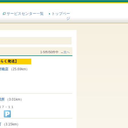
サービスセンター一覧
トップペー
ジ
1-5件/50件中 →
次へ
寄南店
（25.69km）
業所
（3.01km）
６７－１１
町
（3.15km）