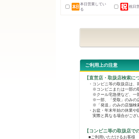
本日営業してい
祝日
る
ご利用上の注意
【直営店・取扱店検索に
・コンビニ等の取扱店は、荷
※コンビニまたは一部の取扱
※クール宅急便など、一部
※一部、「受取」のみの店
※「発送」のみの店舗検索
・お盆・年末年始の休業や臨
実際と異なる場合がござ
【コンビニ等の取扱店で
■ご利用いただけるお客様