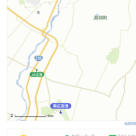
5km
地図閲