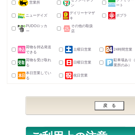
セブン-イレブ
ファミリー
営業所
ン
ート
デイリーヤマザ
ニューデイズ
ポプラ
キ
PUDOロッカ
その他の取扱
ー
店
荷物を持込発送
土曜日営業
24時間営業
できる
荷物を受け取れ
駐車場あり
日曜日営業
る
業所のみ）
本日営業してい
祝日営業
る