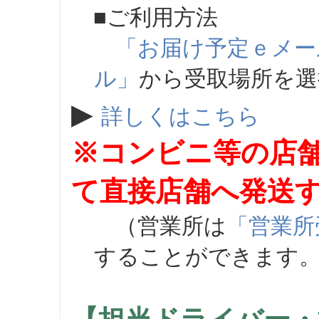
■ご利用方法
「お届け予定ｅメー
ル」
から受取場所を
▶
詳しくはこちら
※コンビニ等の店
て直接店舗へ発送
（営業所は
「営業所
することができます