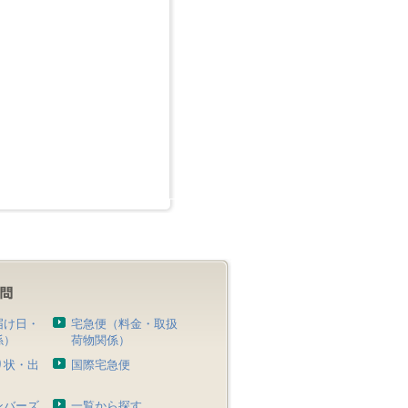
届け日・
宅急便（料金・取扱
係）
荷物関係）
り状・出
国際宅急便
）
ンバーズ
一覧から探す