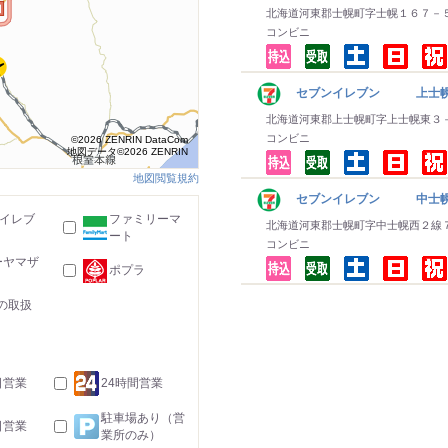
北海道河東郡士幌町字士幌１６７－
コンビニ
セブンイレブン 上士
北海道河東郡上士幌町字上士幌東３
コンビニ
©2026 ZENRIN DataCom
地図データ©2026 ZENRIN
地図閲覧規約
セブンイレブン 中士
-イレブ
ファミリーマ
北海道河東郡士幌町字中士幌西２線
ート
コンビニ
ーヤマザ
ポプラ
の取扱
日営業
24時間営業
駐車場あり（営
日営業
業所のみ）