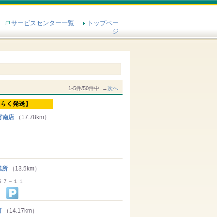
サービスセンター一覧
トップペー
ジ
1-5件/50件中 →
次へ
寄南店
（17.78km）
業所
（13.5km）
６７－１１
町
（14.17km）