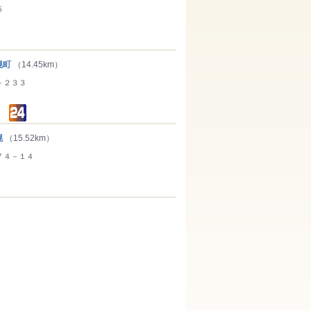
５
幌町
（14.45km）
－２３３
幌
（15.52km）
７４－１４