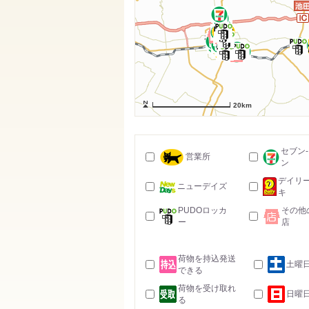
20km
セブン
営業所
ン
デイリ
ニューデイズ
キ
PUDOロッカ
その他
ー
店
荷物を持込発送
土曜
できる
荷物を受け取れ
日曜
る