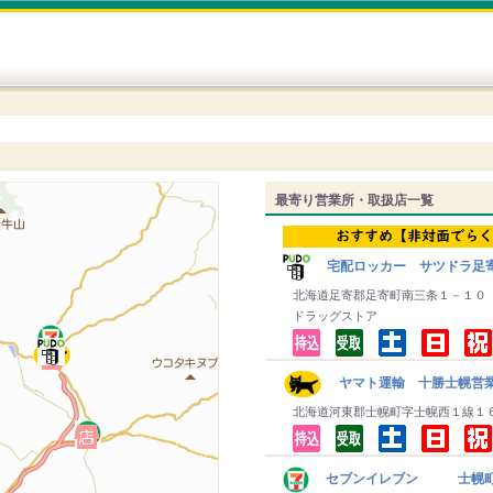
最寄り営業所・取扱店一覧
宅配ロッカー サツドラ足
北海道足寄郡足寄町南三条１－１０
ドラッグストア
ヤマト運輸 十勝士幌営
北海道河東郡士幌町字士幌西１線１
セブンイレブン 士幌